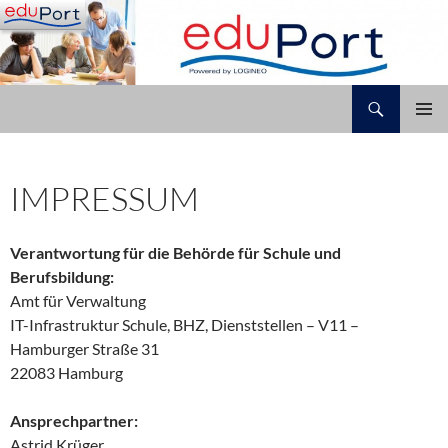
Zum
Inhalt
springen
Suchen
Grundschule Franzosenkoppel
PRIMÄR
MENÜ
IMPRESSUM
Verantwortung für die Behörde für Schule und
Berufsbildung:
Amt für Verwaltung
IT-Infrastruktur Schule, BHZ, Dienststellen – V11 –
Hamburger Straße 31
22083 Hamburg
Ansprechpartner:
Astrid Krüger